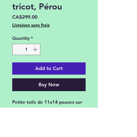
tricot, Pérou
Price
CA$299.00
Livraison sans frais
Quantity
*
Add to Cart
Buy Now
Petite toile de 11x14 pouces sur
toile format galerie avec bordure
de 1 1/4 peinte selon le motif, à
la spatule. Vue lors d'un voyage
au Pérou, la marchande de tricot