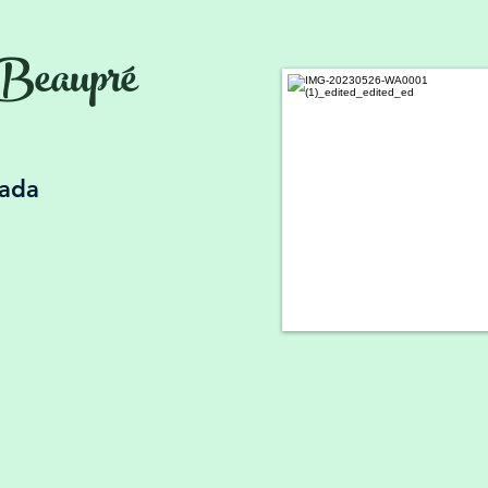
Beaupr
é
nada