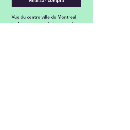
Realizar compra
Vue du centre ville de Montréal
en hiver, au coin du boulevard
René- Lévesque et de la rue
Stanley. Peinte à l'huile en
multicouches, ce tableau est une
oeuvre originale 100%
québécoise.
Toile de format galerie 24x18x1
1/2 pce, finition des bords peints
en noir. Certificat d'authenticité
et système d'accrochage inclus.
© 2021 por Sylvie Beaupré todos los
derechos reservados.